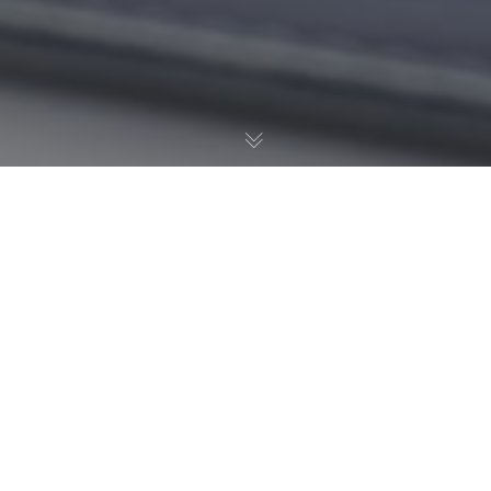
Οικονομική κατασκευή προσωπικής ή business
ιστοσελίδας με μόνο 450 ευρώ. Αν όντως το
μόνο που χρειάζεσαι είναι μία SEO friendly
επαγγελματική ιστοσελίδα υψηλής αισθητικής
για εσένα ή την επιχείρησή σου τότε μπορείς να
την αποκτήσεις μέσα σε
μόλις
2 εβδομάδες.
Η προσφορά περιλαμβάνει :